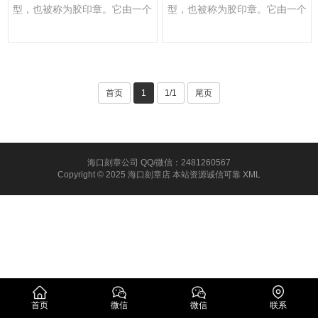
型，也被称为胶印章。它由一个
型，也被称为胶印章。它由一个
印章头和一个手柄组成，通常···
印章头和一个手柄组成，通···
首页
1
1/1
尾页
海口刻章公司 QQ/微信：2481260567
Copyright © 2025 海口刻章店 本站资源诚信可靠
XML
首页
微信
微信
联系